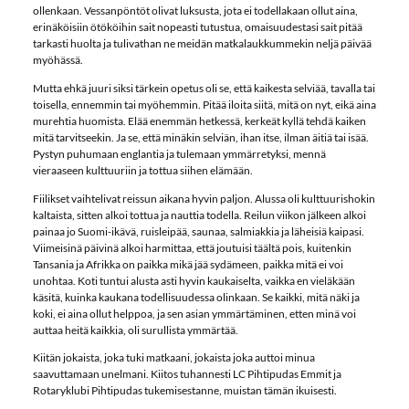
ollenkaan. Vessanpöntöt olivat luksusta, jota ei todellakaan ollut aina,
erinäköisiin ötököihin sait nopeasti tutustua, omaisuudestasi sait pitää
tarkasti huolta ja tulivathan ne meidän matkalaukkummekin neljä päivää
myöhässä.
Mutta ehkä juuri siksi tärkein opetus oli se, että kaikesta selviää, tavalla tai
toisella, ennemmin tai myöhemmin. Pitää iloita siitä, mitä on nyt, eikä aina
murehtia huomista. Elää enemmän hetkessä, kerkeät kyllä tehdä kaiken
mitä tarvitseekin. Ja se, että minäkin selviän, ihan itse, ilman äitiä tai isää.
Pystyn puhumaan englantia ja tulemaan ymmärretyksi, mennä
vieraaseen kulttuuriin ja tottua siihen elämään.
Fiilikset vaihtelivat reissun aikana hyvin paljon. Alussa oli kulttuurishokin
kaltaista, sitten alkoi tottua ja nauttia todella. Reilun viikon jälkeen alkoi
painaa jo Suomi-ikävä, ruisleipää, saunaa, salmiakkia ja läheisiä kaipasi.
Viimeisinä päivinä alkoi harmittaa, että joutuisi täältä pois, kuitenkin
Tansania ja Afrikka on paikka mikä jää sydämeen, paikka mitä ei voi
unohtaa. Koti tuntui alusta asti hyvin kaukaiselta, vaikka en vieläkään
käsitä, kuinka kaukana todellisuudessa olinkaan. Se kaikki, mitä näki ja
koki, ei aina ollut helppoa, ja sen asian ymmärtäminen, etten minä voi
auttaa heitä kaikkia, oli surullista ymmärtää.
Kiitän jokaista, joka tuki matkaani, jokaista joka auttoi minua
saavuttamaan unelmani. Kiitos tuhannesti LC Pihtipudas Emmit ja
Rotaryklubi Pihtipudas tukemisestanne, muistan tämän ikuisesti.