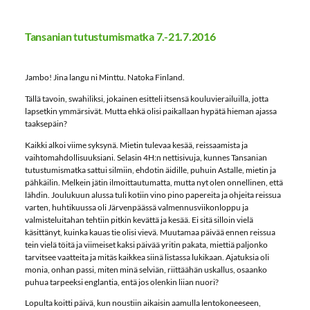
Tansanian tutustumismatka 7.-21.7.2016
Jambo! Jina langu ni Minttu. Natoka Finland.
Tällä tavoin, swahiliksi, jokainen esitteli itsensä kouluvierailuilla, jotta
lapsetkin ymmärsivät. Mutta ehkä olisi paikallaan hypätä hieman ajassa
taaksepäin?
Kaikki alkoi viime syksynä. Mietin tulevaa kesää, reissaamista ja
vaihtomahdollisuuksiani. Selasin 4H:n nettisivuja, kunnes Tansanian
tutustumismatka sattui silmiin, ehdotin äidille, puhuin Astalle, mietin ja
pähkäilin. Melkein jätin ilmoittautumatta, mutta nyt olen onnellinen, että
lähdin. Joulukuun alussa tuli kotiin vino pino papereita ja ohjeita reissua
varten, huhtikuussa oli Järvenpäässä valmennusviikonloppu ja
valmisteluitahan tehtiin pitkin kevättä ja kesää. Ei sitä silloin vielä
käsittänyt, kuinka kauas tie olisi vievä. Muutamaa päivää ennen reissua
tein vielä töitä ja viimeiset kaksi päivää yritin pakata, miettiä paljonko
tarvitsee vaatteita ja mitäs kaikkea siinä listassa lukikaan. Ajatuksia oli
monia, onhan passi, miten minä selviän, riittäähän uskallus, osaanko
puhua tarpeeksi englantia, entä jos olenkin liian nuori?
Lopulta koitti päivä, kun noustiin aikaisin aamulla lentokoneeseen,