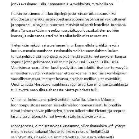
jonka avasimme illalla. Kananmunia! Arvokkainta, mitä heillä on.
Iltaisin pelasimme aina korttipelejä, josta reissun aikana suosikiksi
muodostui amerikkalaisten opettama Spoons. Se oli varsin väkivaltainen
ja nopea peli, aina jonkun sormet litistyivät tai kortit lentelivät. Ja eräänä
iltana Tangassa kävimme pelaamassa jalkapalloa paikallisten poikien
kanssa, ja voin sanoa, ettei meistä ollut heille mitään vastusta.
Tietenkään mikään reissu ei mene ilman kommelluksia, ehkä ne vain
kuuluvat matkustamiseen. Ensinnäkin meidän suomalaisten laukut
tulivat neljä päivää myöhässä, jotkut meistä eivät tulleet gekkojen kanssa
sopuun joten gekkoansoja viriteltiin ja joku söi liikaa chiliä illallisella.
Vuoristossa nauratti kun kuski pysäytti auton ja laittoi itselleen turvavyöt,
siinä sitten ruvattiin katselemaan että onkos meillä tuollaisia värkkejä kun
vaarallista matkaa ilmeisesti luvassa, no eihän meillä ollut turvavöitä!
Unohtamatta Morogoron suihkussa vääntelyä, kun eihän sieltä suihkusta
tullut vettä, vaan siitä alahanasta. Mutta puhdasta tuli!
Viimeinen kokonainen päivä vietettiin safarilla. Näimme Mikumin
luonnonpuistossa monenlaisia eläimiä luonnonvaraisesti, leijonatkin
olivat kolmen päivän piileskelyn jälkeen tulleet esiin! Elefantit ja seeprat,
kirahvit ja antiloopit tulivat hyvinkin tutuiksi päivän aikana.
Morogorossa, viimeisessä yöpaikassamme, oli ensimmäinen wifi-yhteys
minulle reissun aikana! Muutenkin koko reissu oli hetkittäistä
selviytymistä, aina ei ollut lämmintä vettä suihkussa tai edes vettä