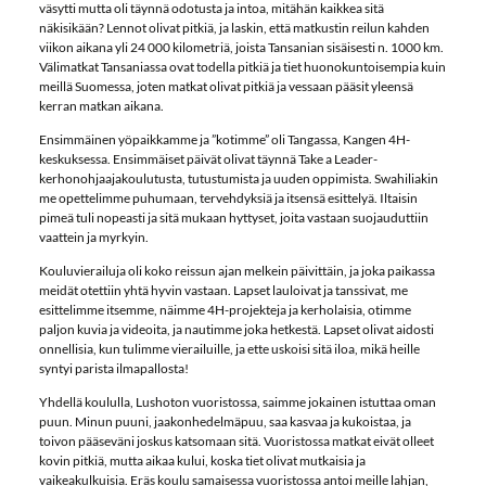
väsytti mutta oli täynnä odotusta ja intoa, mitähän kaikkea sitä
näkisikään? Lennot olivat pitkiä, ja laskin, että matkustin reilun kahden
viikon aikana yli 24 000 kilometriä, joista Tansanian sisäisesti n. 1000 km.
Välimatkat Tansaniassa ovat todella pitkiä ja tiet huonokuntoisempia kuin
meillä Suomessa, joten matkat olivat pitkiä ja vessaan pääsit yleensä
kerran matkan aikana.
Ensimmäinen yöpaikkamme ja ”kotimme” oli Tangassa, Kangen 4H-
keskuksessa. Ensimmäiset päivät olivat täynnä Take a Leader-
kerhonohjaajakoulutusta, tutustumista ja uuden oppimista. Swahiliakin
me opettelimme puhumaan, tervehdyksiä ja itsensä esittelyä. Iltaisin
pimeä tuli nopeasti ja sitä mukaan hyttyset, joita vastaan suojauduttiin
vaattein ja myrkyin.
Kouluvierailuja oli koko reissun ajan melkein päivittäin, ja joka paikassa
meidät otettiin yhtä hyvin vastaan. Lapset lauloivat ja tanssivat, me
esittelimme itsemme, näimme 4H-projekteja ja kerholaisia, otimme
paljon kuvia ja videoita, ja nautimme joka hetkestä. Lapset olivat aidosti
onnellisia, kun tulimme vierailuille, ja ette uskoisi sitä iloa, mikä heille
syntyi parista ilmapallosta!
Yhdellä koululla, Lushoton vuoristossa, saimme jokainen istuttaa oman
puun. Minun puuni, jaakonhedelmäpuu, saa kasvaa ja kukoistaa, ja
toivon pääseväni joskus katsomaan sitä. Vuoristossa matkat eivät olleet
kovin pitkiä, mutta aikaa kului, koska tiet olivat mutkaisia ja
vaikeakulkuisia. Eräs koulu samaisessa vuoristossa antoi meille lahjan,