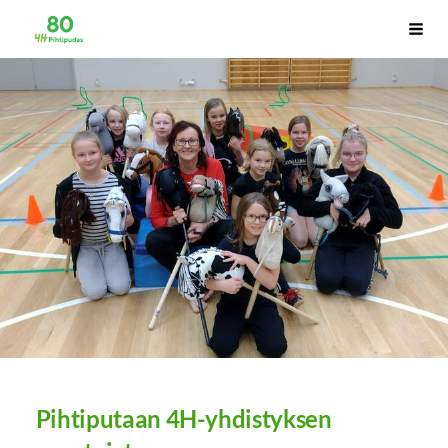
Siirry
Pihtiputaan 4H-yhdistys
Haku
sivun
sisältöön
Pihtiputaan 4H-yhdistyksen