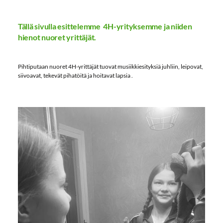
Tällä sivulla esittelemme 4H-yrityksemme ja niiden
hienot nuoret yrittäjät.
Pihtiputaan nuoret 4H-yrittäjät tuovat musiikkiesityksiä juhliin, leipovat,
siivoavat, tekevät pihatöitä ja hoitavat lapsia .