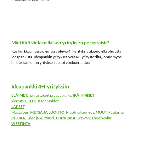
Mietitkö vielä millaisen yrityksen perustaisit?
Käy kurkkaamassa olemassa olevia 4H-yrityksiä alapuolella olevasta
ideapankista. Ideapankin yritykset ovat 4H-yritystorilta, jonne myös
halutessasi sinun yrityksen tiedot voidaan laittaa.
Ideapankki 4H-yrityksiin
ELÄIMET,
harrastukset ja vapaa-aika,
IKÄIHMISET
,
kierrätys,
KOTI,
Kädentaidot,
LAPSET,
Maatalous
,
METSÄ JA LUONTO,
Muoti ja kauneus,
MUUT,
Puutarha,
RUOKA
,
Taide ja kulttuuri,
TEKNIIKKA,
Terveys ja hyvinvointi,
VIESTINTÄ