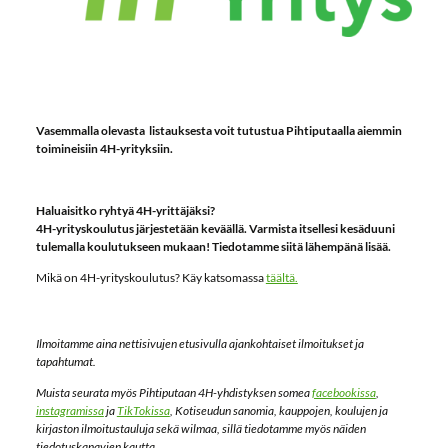
Vasemmalla olevasta listauksesta voit tutustua Pihtiputaalla aiemmin
toimineisiin 4H-yrityksiin.
Haluaisitko ryhtyä 4H-yrittäjäksi?
4H-yrityskoulutus järjestetään keväällä. Varmista itsellesi kesäduuni
tulemalla koulutukseen mukaan! Tiedotamme siitä lähempänä lisää.
Mikä on 4H-yrityskoulutus? Käy katsomassa
täältä.
Ilmoitamme aina nettisivujen etusivulla ajankohtaiset ilmoitukset ja
tapahtumat.
Muista seurata myös Pihtiputaan 4H-yhdistyksen somea
facebookissa
,
instagramissa
ja
TikTokissa
, Kotiseudun sanomia, kauppojen, koulujen ja
kirjaston ilmoitustauluja sekä wilmaa, sillä tiedotamme myös näiden
tiedotuskanavien kautta.