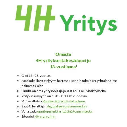
Omasta
4H-yrityksestä kesäduuni jo
13-vuotiaana!
Olet 13–28-vuotias.
Saat kokeilla yrittäjyyttä harrastuksena ja toimit 4H-yrittäjänä itse
haluamasi ajan
Sinulla on oma yritysohjaaja ja saat apua 4H-yhdistykseltä.
Yrityksesi myynti on 50 € – 8 000 € vuodessa.
Voit osallistua
Vuoden 4H-yritys -kilpailuun
Saat 4H-yrittäjän
digitaalisen osaamismerkin
Voit saada
opintopisteitä yrittäjänä toimimisesta.
Sitoudut
4H:n arvoihin